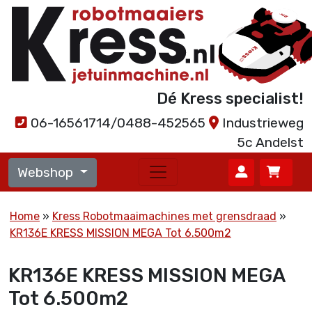
Dé Kress specialist!
06-16561714/0488-452565
Industrieweg
5c Andelst
Webshop
Home
Kress Robotmaaimachines met grensdraad
KR136E KRESS MISSION MEGA Tot 6.500m2
KR136E KRESS MISSION MEGA
Tot 6.500m2