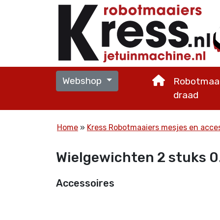
Webshop
Robotmaai
draad
Home
Kress Robotmaaiers mesjes en acce
Wielgewichten 2 stuks 0.
Accessoires