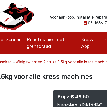
Voor aankoop, installatie, repa
06-16561
er zonder
Robotmaaier met
Kress
I
grensdraad
App
ssoires
Wielgewichten 2 stuks 0.5kg voor alle kress machi
5kg voor alle kress machines
Prijs: € 49,50
Prijs exclusief 21% BTW 40,91