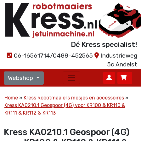
Dé Kress specialist!
06-16561714/0488-452565
Industrieweg
5c Andelst
Webshop
Home
Kress Robotmaaiers mesjes en accessoires
Kress KA0210.1 Geospoor (4G) voor KR100 & KR110 &
KR111 & KR112 & KR113
Kress KA0210.1 Geospoor (4G)