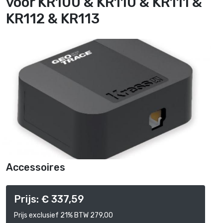
voor KR100 & KR110 & KR111 &
KR112 & KR113
Accessoires
Prijs: € 337,59
Prijs exclusief 21% BTW 279,00