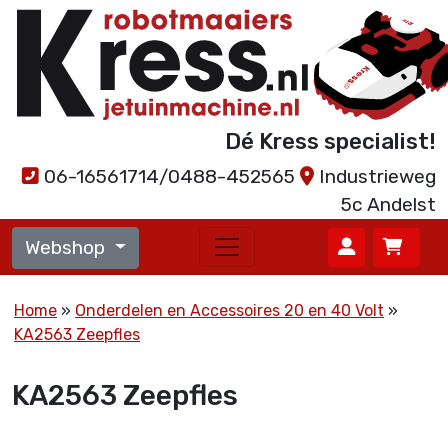
Dé Kress specialist!
06-16561714/0488-452565
Industrieweg
5c Andelst
Webshop
Home
Onderdelen en Accessoires 20 en 40 Volt
KA2563 Zeepfles
KA2563 Zeepfles