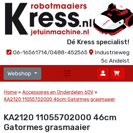
Dé Kress specialist!
06-16561714/0488-452565
Industrieweg
5c Andelst
Webshop
Home
Accessoires en Onderdelen 60V
KA2120 11055702000 46cm Gatormes grasmaaier
KA2120 11055702000 46cm
Gatormes grasmaaier