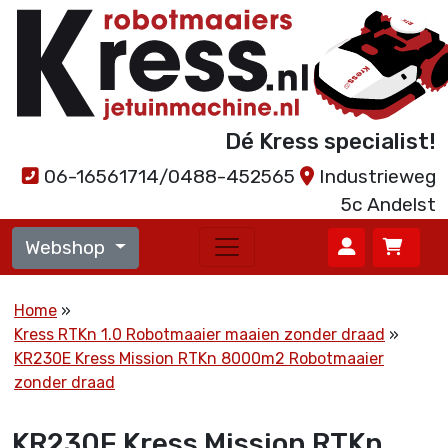
Dé Kress specialist!
06-16561714/0488-452565
Industrieweg
5c Andelst
Webshop
Home
Kress RTKn 1.0 Robotmaaier maaien zonder draad
KR230E Kress Mission RTKn 8000m2 Robotmaaier
zonder draad
KR230E Kress Mission RTKn