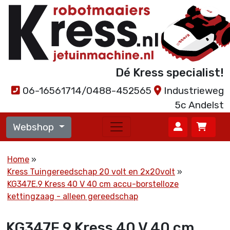
Dé Kress specialist!
06-16561714/0488-452565
Industrieweg
5c Andelst
Webshop
Home
Kress Tuingereedschap 20 volt en 2x20volt
KG347E.9 Kress 40 V 40 cm accu-borstelloze
kettingzaag - alleen gereedschap
KG347E.9 Kress 40 V 40 cm