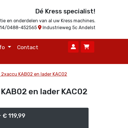
Dé Kress specialist!
ratie en onderdelen van al uw Kress machines.
714/0488-452565
Industrieweg 5c Andelst
nfo
Contact
g 2xaccu KAB02 en lader KAC02
 KAB02 en lader KAC02
€ 119,99
r