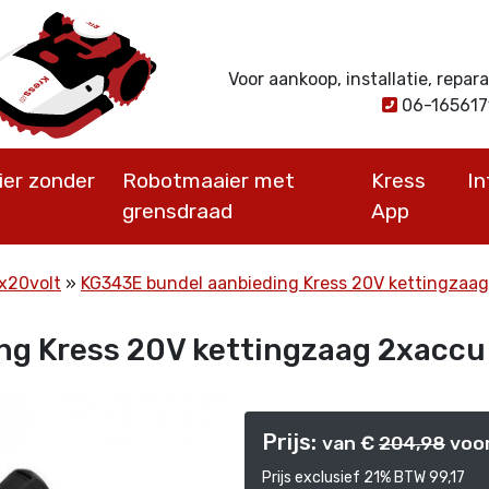
Voor aankoop, installatie, repa
06-16561
er zonder
Robotmaaier met
Kress
I
grensdraad
App
2x20volt
KG343E bundel aanbieding Kress 20V kettingzaa
ng Kress 20V kettingzaag 2xaccu
Prijs:
van €
204,98
voo
Prijs exclusief 21% BTW 99,17