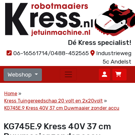
Dé Kress specialist!
06-16561714/0488-452565
Industrieweg
5c Andelst
Webshop
Home
Kress Tuingereedschap 20 volt en 2x20volt
KG745E.9 Kress 40V 37 cm Duwmaaier zonder accu
KG745E.9 Kress 40V 37 cm