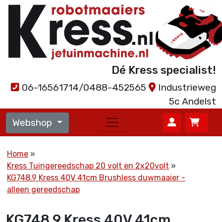
Dé Kress specialist!
06-16561714/0488-452565
Industrieweg
5c Andelst
Webshop
Home
Kress Tuingereedschap 20 volt en 2x20volt
KG748.9 Kress 40V 41cm Brushless duwmaaier -
alleen gereedschap
KG748.9 Kress 40V 41cm