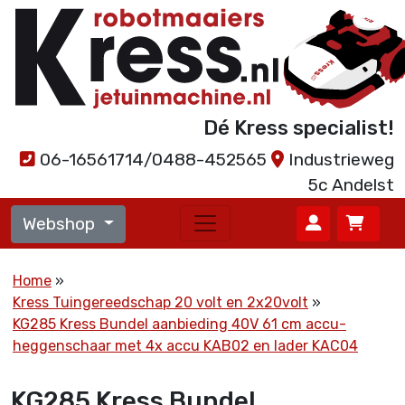
Dé Kress specialist!
06-16561714/0488-452565
Industrieweg
5c Andelst
Webshop
Home
Kress Tuingereedschap 20 volt en 2x20volt
KG285 Kress Bundel aanbieding 40V 61 cm accu-
heggenschaar met 4x accu KAB02 en lader KAC04
KG285 Kress Bundel