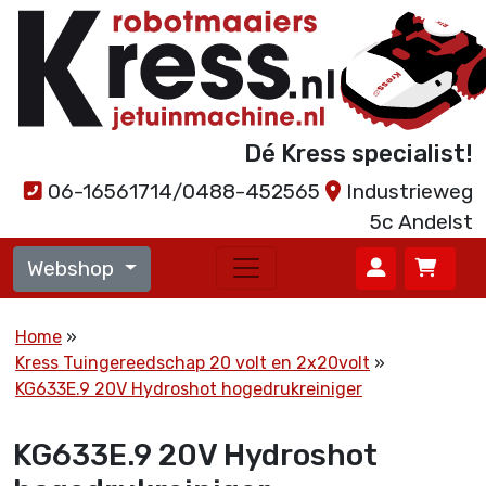
Dé Kress specialist!
06-16561714/0488-452565
Industrieweg
5c Andelst
Webshop
Home
Kress Tuingereedschap 20 volt en 2x20volt
KG633E.9 20V Hydroshot hogedrukreiniger
KG633E.9 20V Hydroshot