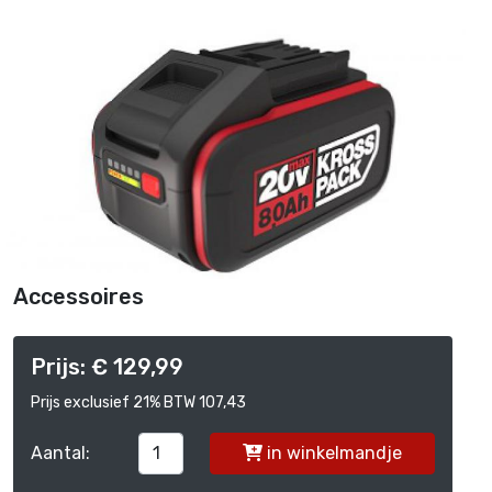
Accessoires
Prijs: € 129,99
Prijs exclusief 21% BTW 107,43
Aantal:
in winkelmandje