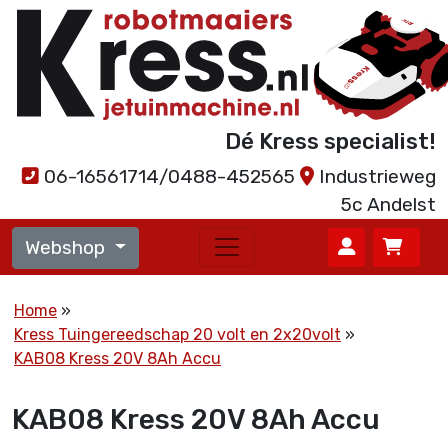
Dé Kress specialist!
06-16561714/0488-452565
Industrieweg
5c Andelst
Webshop
Home
Kress Tuingereedschap 20 volt en 2x20volt
KAB08 Kress 20V 8Ah Accu
KAB08 Kress 20V 8Ah Accu