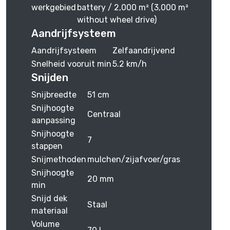
werkgebied
battery / 2,000 m² (3,000 m²
without wheel drive)
Aandrijfsysteem
Aandrijfsysteem
Zelfaandrijvend
Snelheid vooruit min
5.2 km/h
Snijden
Snijbreedte
51 cm
Snijhoogte
Centraal
aanpassing
Snijhoogte
7
stappen
Snijmethoden
mulchen/zijafvoer/gras
Snijhoogte
20 mm
min
Snijd dek
Staal
materiaal
Volume