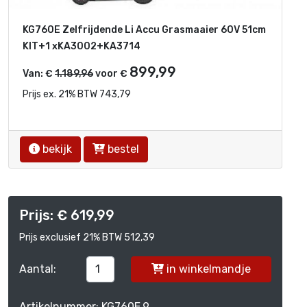
KG760E Zelfrijdende Li Accu Grasmaaier 60V 51cm
KIT+1 xKA3002+KA3714
899,99
Van: €
1.189,96
voor €
Prijs ex. 21% BTW 743,79
bekijk
bestel
Prijs: € 619,99
Prijs exclusief 21% BTW 512,39
Aantal:
in winkelmandje
Artikelnummer: KG760E.9