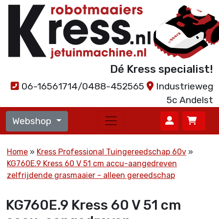
Dé Kress specialist!
06-16561714/0488-452565
Industrieweg
5c Andelst
Webshop
Home
Kress Professional Tuingereedschap 60v
KG760E.9 Kress 60 V 51 cm accu-aangedreven
zelfrijdende grasmaaier - alleen gereedschap
KG760E.9 Kress 60 V 51 cm