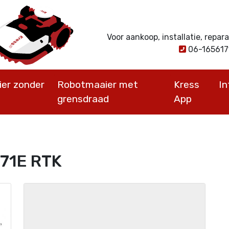
Voor aankoop, installatie, repa
06-16561
er zonder
Robotmaaier met
Kress
I
grensdraad
App
171E RTK