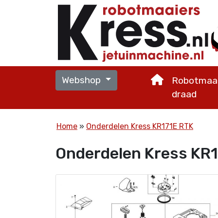
Webshop
Robotmaai
draad
Home
Onderdelen Kress KR171E RTK
Onderdelen Kress KR