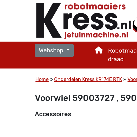
Webshop
Robotmaai
draad
Home
Onderdelen Kress KR174E RTK
Voo
Voorwiel 59003727 , 59
Accessoires