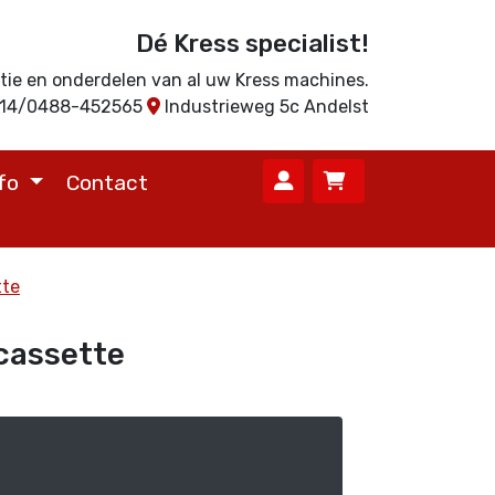
Dé Kress specialist!
ratie en onderdelen van al uw Kress machines.
714/0488-452565
Industrieweg 5c Andelst
nfo
Contact
tte
cassette