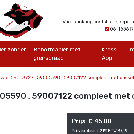
Voor aankoop, installatie, repa
06-16561
er zonder
Robotmaaier met
Kress
I
grensdraad
App
rwiel 59003727 , 59005590 , 59007122 compleet met casse
005590 , 59007122 compleet met 
Prijs: € 45,00
Prijs exclusief 21% BTW 37,19