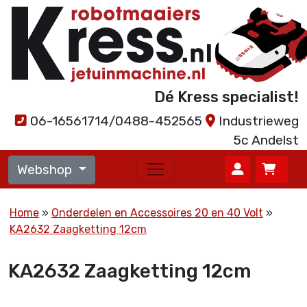
Dé Kress specialist!
06-16561714/0488-452565
Industrieweg
5c Andelst
Webshop
Home
Onderdelen en Accessoires 20 en 40 Volt
KA2632 Zaagketting 12cm
KA2632 Zaagketting 12cm