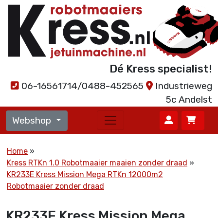
Dé Kress specialist!
06-16561714/0488-452565
Industrieweg
5c Andelst
Webshop
Home
Kress RTKn 1.0 Robotmaaier maaien zonder draad
KR233E Kress Mission Mega RTKn 12000m2
Robotmaaier zonder draad
KR233E Kress Mission Mega