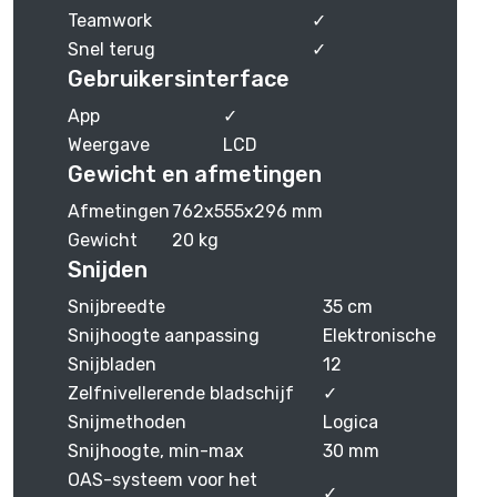
Teamwork
✓
Snel terug
✓
Gebruikersinterface
App
✓
Weergave
LCD
Gewicht en afmetingen
Afmetingen
762x555x296 mm
Gewicht
20 kg
Snijden
Snijbreedte
35 cm
Snijhoogte aanpassing
Elektronische
Snijbladen
12
Zelfnivellerende bladschijf
✓
Snijmethoden
Logica
Snijhoogte, min-max
30 mm
OAS-systeem voor het
✓