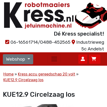
Dé Kress specialist!
06-16561714/0488-452565
Industrieweg
5c Andelst
Webshop
Home
Kress accu gereedschap 20 volt
KUE12.9 Circelzaag los
KUE12.9 Circelzaag los